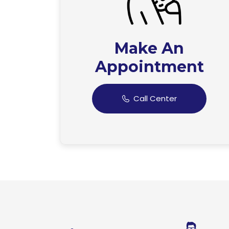
Make An
Appointment
Call Center