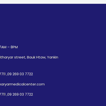
7AM – 8PM
itharyar street, Bauk Htaw, Yankin
7711
,
09 269 03 7722
haryarmedicalcenter.com
7711
,
09 269 03 7722