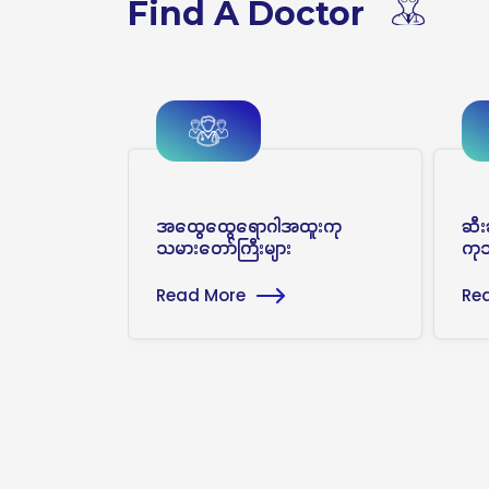
Find A Doctor
ဆရာဝန်ကြီး
အထွေထွေရောဂါအထူးကု
ဆီး
သမားတော်ကြီးများ
ကုသ
Read More
Re