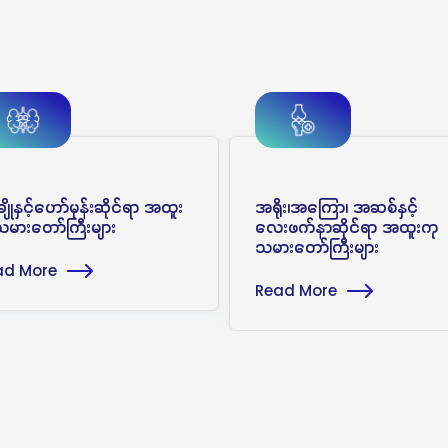
ချိုနှင့်ဟော်မုန်းဆိုင်ရာ အထူး
အရိုး၊အကြော၊ အဆစ်နှင့်
မားတော်ကြီးများ
လေးဖက်နာဆိုင်ရာ အထူးကု
သမားတော်ကြီးများ
ad More
Read More