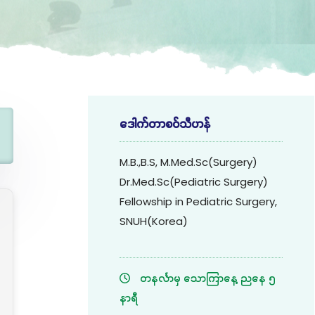
ဒေါက်တာစဝ်သီဟန်
M.B.,B.S, M.Med.Sc(Surgery)
Dr.Med.Sc(Pediatric Surgery)
Fellowship in Pediatric Surgery,
SNUH(Korea)
တနင်္လာမှ သောကြာနေ့ ညနေ ၅
နာရီ