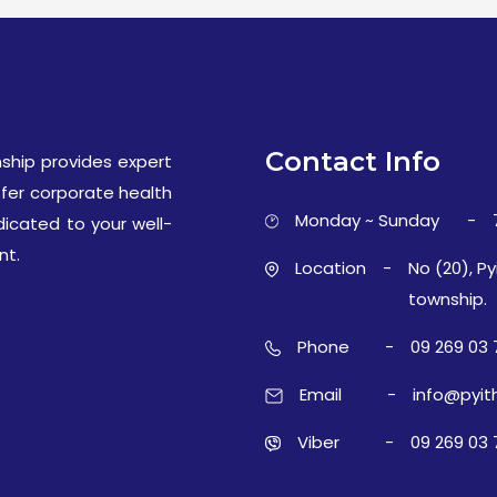
Contact Info
ship provides expert
ffer corporate health
Monday ~ Sunday
-
dicated to your well-
nt.
Location
-
No (20), Py
township.
Phone
-
09 269 03 
Email
-
info@pyit
Viber
-
09 269 03 