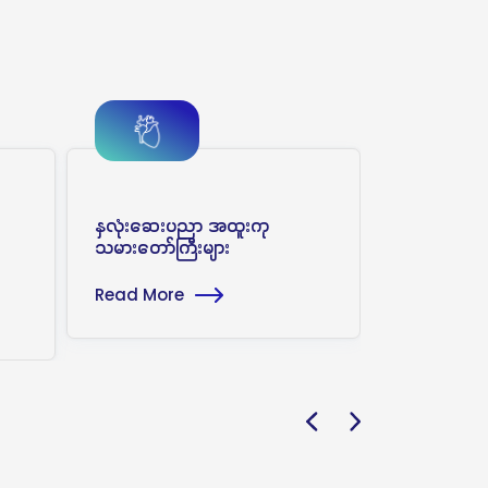
နှလုံးဆေးပညာ အထူးကု
အဆုတ်နှင့်
သမားတော်ကြီးများ
အထူးကုသမာ
Read More
Read Mor