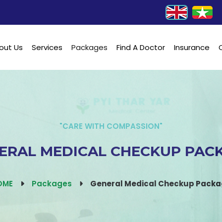
out Us
Services
Packages
Find A Doctor
Insurance
"CARE WITH COMPASSION"
ERAL MEDICAL CHECKUP PAC
OME
Packages
General Medical Checkup Pack