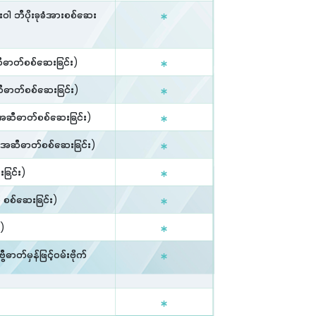
 ဘီပိုးခုခံအားစစ်ဆေး
ီဓာတ်စစ်ဆေးခြင်း)
ဆီဓာတ်စစ်ဆေးခြင်း)
အဆီဓာတ်စစ်ဆေးခြင်း)
ာအဆီဓာတ်စစ်ဆေးခြင်း)
းခြင်း)
စစ်ဆေးခြင်း)
း)
ာတ်မှန်ဖြင့်၀မ်းဗိုက်