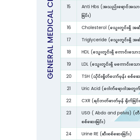
15
Anti Hbs (အသည်းရောင်အသား၀ါ
ခြင်း)
16
Cholesterol (သွေးတွင်းရှိ အဆ
17
Triglyceride (သွေးတွင်းရှိ အ
18
HDL (သွေးတွင်းရှိ ကောင်းသော
19
LDL (သွေးတွင်းရှိ မကောင်းသေ
20
TSH (သိုင်းရွိတ်ဟော်မုန်း စစ်ဆေ
21
Uric Acid (ဂေါက်ရောဂါအတွက် 
22
CXR (ရင်ဘတ်ဓာတ်မှန် ရိုက်ခြင်
23
USG ( Abdo and pelvis) (တီဗွီဓ
စစ်ဆေးခြင်း)
24
Urine RE (ဆီးစစ်ဆေးခြင်း)