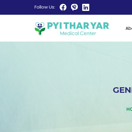
Follow Us:
Ab
GEN
H