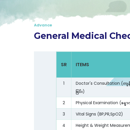
Advance
General Medical Ch
SR
ITEMS
1
Doctor's Consultation (ကျန်
ခြင်း)
2
Physical Examination (ခန္ဓာက
3
Vital Signs (BP,PR,SpO2)
4
Height & Weight Measure