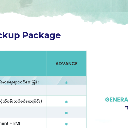
eckup Package
ADVANCE
းမာရေးရာဇဝင်မေးမြန်း
ိုယ်စမ်းသပ်စစ်ဆေးခြင်း)
ment + BMI