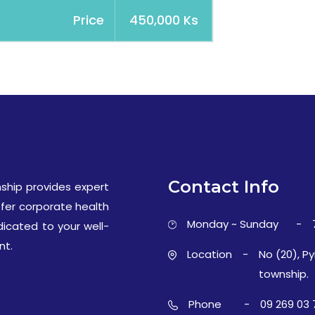
Price
450,000 Ks
Contact Info
ship provides expert
ffer corporate health
Monday ~ Sunday
-
dicated to your well-
nt.
Location
-
No (20), Py
township.
Phone
-
09 269 03 