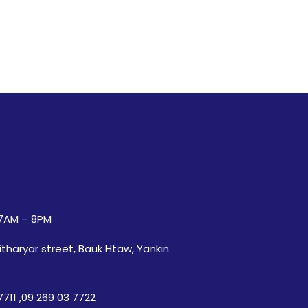
7AM – 8PM
itharyar street, Bauk Htaw, Yankin
7711
,
09 269 03 7722