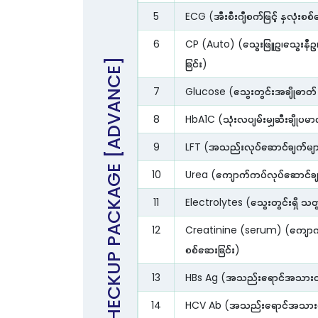
5
ECG (အီးစီးဂျီစက်ဖြင့် နှလုံးစစ
6
CP (Auto) (သွေးဖြူဥ၊သွေးနီဥ၊
GENERAL MEDICAL CHECKUP PACKAGE [ADVANCE]
ခြင်း)
7
Glucose (သွေးတွင်းအချိုဓာတ် 
8
HbA1C (သုံးလပျမ်းမျှဆီးချိုပမ
9
LFT (အသည်းလုပ်ဆောင်ချက်များ
10
Urea (ကျောက်ကပ်လုပ်ဆောင်ချက
11
Electrolytes (သွေးတွင်းရှိ သတ
12
Creatinine (serum) (ကျောက်
စစ်ဆေးခြင်း)
13
HBs Ag (အသည်းရောင်အသား၀ါ ဘ
14
HCV Ab (အသည်းရောင်အသား၀ါ စ