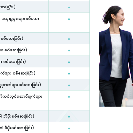
်ဆေးခြင်း)
 သွေးဥမွှားများစစ်ဆေး
စစ်ဆေးခြင်း)
ာဏ စစ်ဆေးခြင်း)
 စစ်ဆေးခြင်း)
်များ စစ်ဆေးခြင်း)
္ထုဓာတ်များစစ်ဆေးခြင်း)
ကပ်လုပ်ဆောင်ချက်များ
ီပိုးစစ်ဆေးခြင်း)
ီပိုးစစ်ဆေးခြင်း)