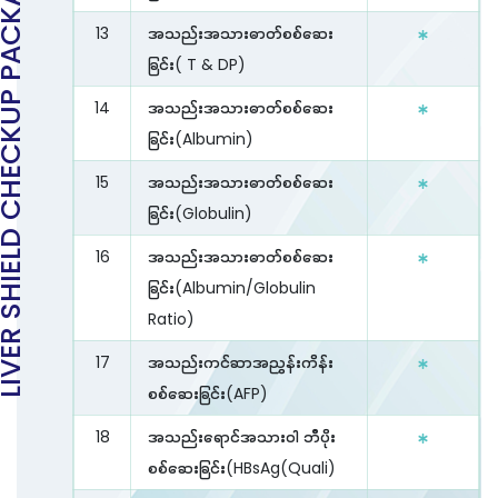
SHIELD CHECKUP PACKAGE []
13
အသည်းအသားဓာတ်စစ်ဆေး
ခြင်း( T & DP)
14
အသည်းအသားဓာတ်စစ်ဆေး
ခြင်း(Albumin)
15
အသည်းအသားဓာတ်စစ်ဆေး
ခြင်း(Globulin)
16
အသည်းအသားဓာတ်စစ်ဆေး
ခြင်း(Albumin/Globulin
Ratio)
17
အသည်းကင်ဆာအညွှန်းကိန်း
စစ်ဆေးခြင်း(AFP)
18
အသည်းရောင်အသားဝါ ဘီပိုး
စစ်ဆေးခြင်း(HBsAg(Quali)