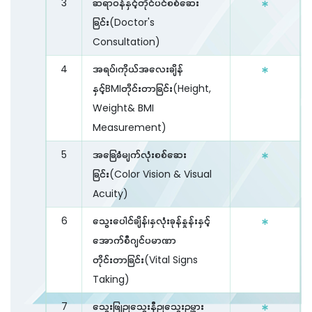
3
ဆရာဝန်နှင့်တိုင်ပင်စစ်ဆေး
ခြင်း(Doctor's
Consultation)
4
အရပ်၊ကိုယ်အလေးချိန်
နှင့်BMIတိုင်းတာခြင်း(Height,
Weight& BMI
Measurement)
5
အခြေခံမျက်လုံးစစ်ဆေး
ခြင်း(Color Vision & Visual
Acuity)
6
သွေးပေါင်ချိန်၊နှလုံးခုန်နှုန်းနှင့်
အောက်စီဂျင်ပမာဏာ
တိုင်းတာခြင်း(Vital Signs
Taking)
7
သွေးဖြုဉ၊သွေးနီဉ၊သွေးဉမွှား